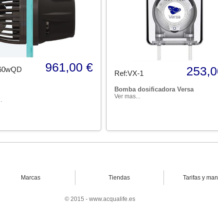
961,00 €
253,0
60wQD
Ref:VX-1
Bomba dosificadora Versa
Ver mas...
.
Marcas
Tiendas
Tarifas y ma
© 2015 - www.acqualife.es