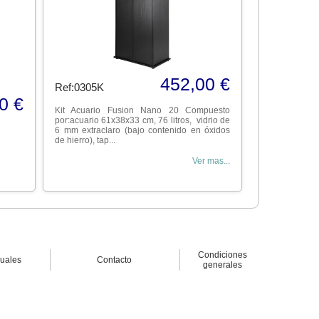
452,00 €
Ref:0305K
0 €
Kit Acuario Fusion Nano 20 Compuesto
por:acuario 61x38x33 cm, 76 litros, vidrio de
6 mm extraclaro (bajo contenido en óxidos
de hierro), tap...
Ver mas...
Condiciones
nuales
Contacto
generales